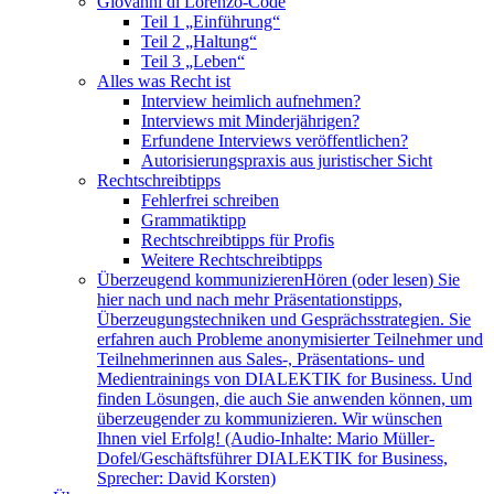
Giovanni di Lorenzo-Code
Teil 1 „Einführung“
Teil 2 „Haltung“
Teil 3 „Leben“
Alles was Recht ist
Interview heimlich aufnehmen?
Interviews mit Minderjährigen?
Erfundene Interviews veröffentlichen?
Autorisierungspraxis aus juristischer Sicht
Rechtschreibtipps
Fehlerfrei schreiben
Grammatiktipp
Rechtschreibtipps für Profis
Weitere Rechtschreibtipps
Überzeugend kommunizieren
Hören (oder lesen) Sie
hier nach und nach mehr Präsentationstipps,
Überzeugungstechniken und Gesprächsstrategien. Sie
erfahren auch Probleme anonymisierter Teilnehmer und
Teilnehmerinnen aus Sales-, Präsentations- und
Medientrainings von DIALEKTIK for Business. Und
finden Lösungen, die auch Sie anwenden können, um
überzeugender zu kommunizieren. Wir wünschen
Ihnen viel Erfolg! (Audio-Inhalte: Mario Müller-
Dofel/Geschäftsführer DIALEKTIK for Business,
Sprecher: David Korsten)