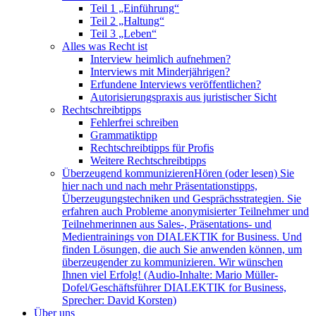
Teil 1 „Einführung“
Teil 2 „Haltung“
Teil 3 „Leben“
Alles was Recht ist
Interview heimlich aufnehmen?
Interviews mit Minderjährigen?
Erfundene Interviews veröffentlichen?
Autorisierungspraxis aus juristischer Sicht
Rechtschreibtipps
Fehlerfrei schreiben
Grammatiktipp
Rechtschreibtipps für Profis
Weitere Rechtschreibtipps
Überzeugend kommunizieren
Hören (oder lesen) Sie
hier nach und nach mehr Präsentationstipps,
Überzeugungstechniken und Gesprächsstrategien. Sie
erfahren auch Probleme anonymisierter Teilnehmer und
Teilnehmerinnen aus Sales-, Präsentations- und
Medientrainings von DIALEKTIK for Business. Und
finden Lösungen, die auch Sie anwenden können, um
überzeugender zu kommunizieren. Wir wünschen
Ihnen viel Erfolg! (Audio-Inhalte: Mario Müller-
Dofel/Geschäftsführer DIALEKTIK for Business,
Sprecher: David Korsten)
Über uns