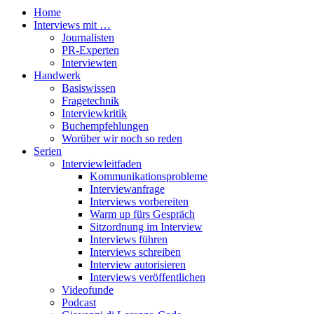
Home
Interviews mit …
Journalisten
PR-Experten
Interviewten
Handwerk
Basiswissen
Fragetechnik
Interviewkritik
Buchempfehlungen
Worüber wir noch so reden
Serien
Interviewleitfaden
Kommunikationsprobleme
Interviewanfrage
Interviews vorbereiten
Warm up fürs Gespräch
Sitzordnung im Interview
Interviews führen
Interviews schreiben
Interview autorisieren
Interviews veröffentlichen
Videofunde
Podcast