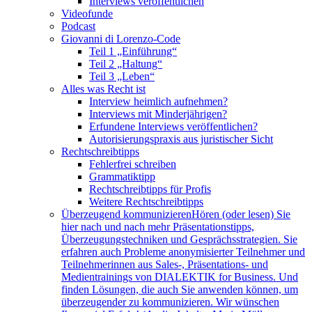
Interviews veröffentlichen
Videofunde
Podcast
Giovanni di Lorenzo-Code
Teil 1 „Einführung“
Teil 2 „Haltung“
Teil 3 „Leben“
Alles was Recht ist
Interview heimlich aufnehmen?
Interviews mit Minderjährigen?
Erfundene Interviews veröffentlichen?
Autorisierungspraxis aus juristischer Sicht
Rechtschreibtipps
Fehlerfrei schreiben
Grammatiktipp
Rechtschreibtipps für Profis
Weitere Rechtschreibtipps
Überzeugend kommunizieren
Hören (oder lesen) Sie
hier nach und nach mehr Präsentationstipps,
Überzeugungstechniken und Gesprächsstrategien. Sie
erfahren auch Probleme anonymisierter Teilnehmer und
Teilnehmerinnen aus Sales-, Präsentations- und
Medientrainings von DIALEKTIK for Business. Und
finden Lösungen, die auch Sie anwenden können, um
überzeugender zu kommunizieren. Wir wünschen