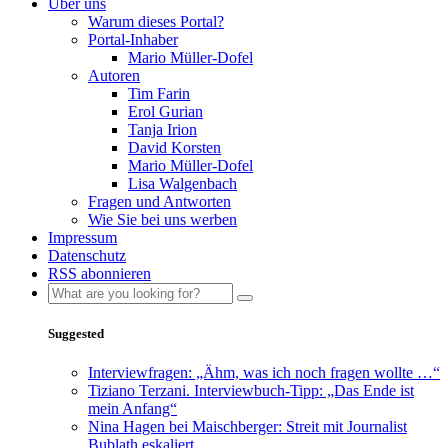
Über uns
Warum dieses Portal?
Portal-Inhaber
Mario Müller-Dofel
Autoren
Tim Farin
Erol Gurian
Tanja Irion
David Korsten
Mario Müller-Dofel
Lisa Walgenbach
Fragen und Antworten
Wie Sie bei uns werben
Impressum
Datenschutz
RSS abonnieren
Suggested
Interviewfragen: „Ähm, was ich noch fragen wollte …“
Tiziano Terzani. Interviewbuch-Tipp: „Das Ende ist
mein Anfang“
Nina Hagen bei Maischberger: Streit mit Journalist
Bublath eskaliert